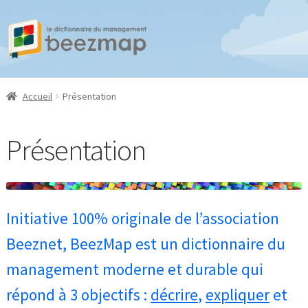
Aller
Aller
à
au
la
contenu
navigation
Accueil
Présentation
Présentation
Initiative 100% originale de l’association
Beeznet, BeezMap est un dictionnaire du
management moderne et durable qui
répond à 3 objectifs :
décrire
,
expliquer
et