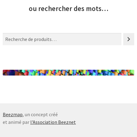
ou rechercher des mots…
R
e
c
h
e
r
c
h
e
Beezmap
, un concept créé
et animé par
l'Association Beeznet